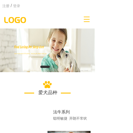
/
注册
登录
T
o
g
g
l
e
n
a
v
i
g
a
t
爱犬品种
i
o
n
法牛系列
聪明敏捷  开朗不常吠